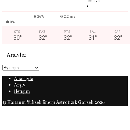
32.3
°
26%
2.2m/s
0%
CTS
PAZ
PTS
SAL
ÇAR
30
°
32
°
32
°
31
°
32
°
Arşivler
Arşivler
Anasayfa
Arşiv
İletişim
© Haftanın Yüksek Enerji Astrofizik Görseli 2026