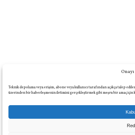
Onayı
Teknik depolama veya erişim, abone veya kullanıcı tarafından açıkça talep edilen 
üzerinden bir haberleşmenin iletimini gerçekleştirmek gibi meşru bir amaç için k
Kabu
Red