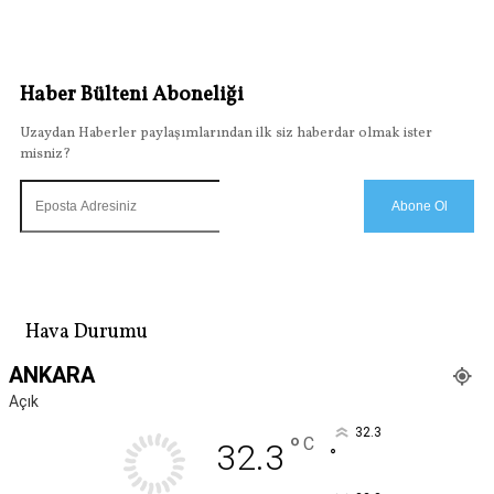
Haber Bülteni Aboneliği
Uzaydan Haberler paylaşımlarından ilk siz haberdar olmak ister
misniz?
Abone Ol
Hava Durumu
ANKARA
Açık
32.3
°
C
32.3
°