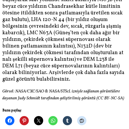
beyaz cüce yıldızın Chandrasekhar kütle limitinin
ötesine itildikten sonra patlamasıyla üretilen sıcak
gaz bulutu), LHA 120-N 44 (bir yıldız oluşum
bölgesinin çevresindeki dev, sıcak, rüzgarla şişmiş
kabarcık), LMC N63A (Güneş’ten çok daha ağır bir
yıldızın, çekirdek çökmesi süpernovası olarak
bilinen patlamasının kalıntısı), N132D (dev bir
yıldızın çekirdek çökmesi tarafından oluşturulan at
nalı şekilli süpernova kalıntısı) ve DEM L238 ile
DEM L71 (beyaz cüce süpernovalarının kalıntıları)
olarak biliniyorlar. Arşivlerde çok daha fazla sayıda
güzel görüntü bulabilirsiniz.
Görsel: NASA/CXC/SAO & NASA/STScI. izniyle sağlanan görüntülere
dayanan Judy Schmidt tarafından geliştirilmiş görüntü (CC BY-NC-SA)
Bunu paylaş: