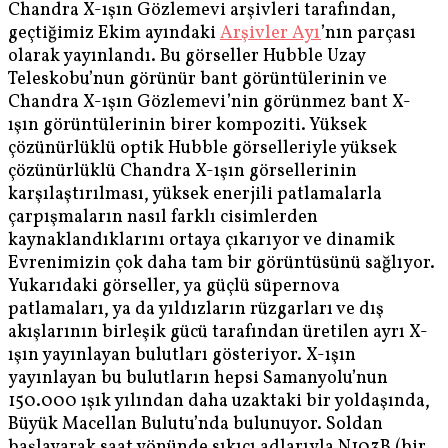
Chandra X-ışın Gözlemevi arşivleri tarafından,
geçtiğimiz Ekim ayındaki
Arşivler Ayı
’nın parçası
olarak yayınlandı. Bu görseller Hubble Uzay
Teleskobu’nun görünür bant görüntülerinin ve
Chandra X-ışın Gözlemevi’nin görünmez bant X-
ışın görüntülerinin birer kompoziti. Yüksek
çözünürlüklü optik Hubble görselleriyle yüksek
çözünürlüklü Chandra X-ışın görsellerinin
karşılaştırılması, yüksek enerjili patlamalarla
çarpışmaların nasıl farklı cisimlerden
kaynaklandıklarını ortaya çıkarıyor ve dinamik
Evrenimizin çok daha tam bir görüntüsünü sağlıyor.
Yukarıdaki görseller, ya güçlü süpernova
patlamaları, ya da yıldızların rüzgarları ve dış
akışlarının birleşik gücü tarafından üretilen ayrı X-
ışın yayınlayan bulutları gösteriyor. X-ışın
yayınlayan bu bulutların hepsi Samanyolu’nun
150.000 ışık yılından daha uzaktaki bir yoldaşında,
Büyük Macellan Bulutu’nda bulunuyor. Soldan
başlayarak saat yönünde sıkıcı adlarıyla N103B (bir