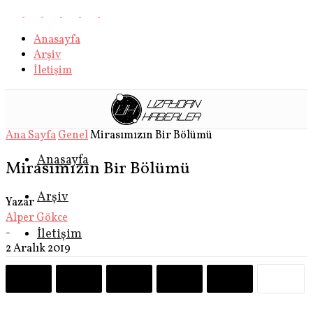
Anasayfa
Arşiv
İletişim
Ana Sayfa
Genel
Mirasımızın Bir Bölümü
Anasayfa
Mirasımızın Bir Bölümü
Arşiv
Yazar
Alper Gökce
-
İletişim
2 Aralık 2019