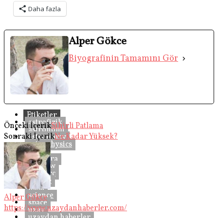
Daha fazla
Alper Gökce
Biyografinin Tamamını Gör
Etiketler
astrofizik
Önceki İçerik
Sihirli Patlama
astronomi
Sonraki İçerik
Ne Kadar Yüksek?
astronomy
astrophysics
bilim
chandra
heapow
heasarc
hubble
nasa
science
Alper Gökce
space
https://www.uzaydanhaberler.com/
uzay
uzaydan haberler