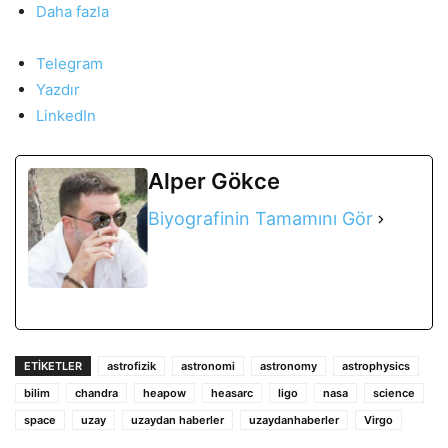
Daha fazla
Telegram
Yazdır
LinkedIn
Alper Gökce
Biyografinin Tamamını Gör
ETIKETLER
astrofizik
astronomi
astronomy
astrophysics
bilim
chandra
heapow
heasarc
ligo
nasa
science
space
uzay
uzaydan haberler
uzaydanhaberler
Virgo