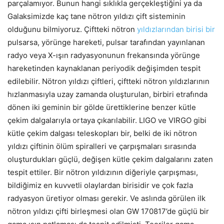
parçalamıyor. Bunun hangi sıklıkla gerçekleştiğini ya da
Galaksimizde kaç tane nötron yıldızı çift sisteminin
olduğunu bilmiyoruz. Çiftteki nötron
yıldızlarından birisi bir
pulsarsa, yörünge hareketi, pulsar tarafından yayınlanan
radyo veya X-ışın radyasyonunun frekansında yörünge
hareketinden kaynaklanan periyodik değişimden tespit
edilebilir. Nötron yıldızı çiftleri, çiftteki nötron yıldızlarının
hızlanmasıyla uzay zamanda oluşturulan, birbiri etrafında
dönen iki geminin bir gölde ürettiklerine benzer kütle
çekim dalgalarıyla ortaya çıkarılabilir. LIGO ve VIRGO gibi
kütle çekim dalgası teleskopları bir, belki de iki nötron
yıldızı çiftinin ölüm spiralleri ve çarpışmaları sırasında
oluşturdukları güçlü, değişen kütle çekim dalgalarını zaten
tespit ettiler. Bir nötron yıldızının diğeriyle çarpışması,
bildiğimiz en kuvvetli olaylardan birisidir ve çok fazla
radyasyon üretiyor olması gerekir. Ve aslında görülen ilk
nötron yıldızı çifti birleşmesi olan GW 170817’de güçlü bir