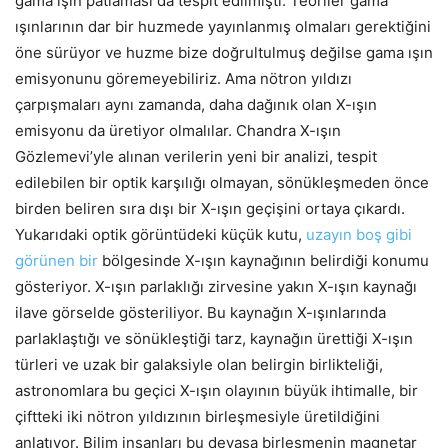
gama ışın patlaması da tespit edilmişti. Teoriler gama
ışınlarının dar bir huzmede yayınlanmış olmaları gerektiğini
öne sürüyor ve huzme bize doğrultulmuş değilse gama ışın
emisyonunu göremeyebiliriz. Ama nötron yıldızı
çarpışmaları aynı zamanda, daha dağınık olan X-ışın
emisyonu da üretiyor olmalılar. Chandra X-ışın
Gözlemevi’yle alınan verilerin yeni bir analizi, tespit
edilebilen bir optik karşılığı olmayan, sönükleşmeden önce
birden beliren sıra dışı bir X-ışın geçişini ortaya çıkardı.
Yukarıdaki optik görüntüdeki küçük kutu,
uzayın boş gibi
görünen bir
bölgesinde X-ışın kaynağının belirdiği konumu
gösteriyor. X-ışın parlaklığı zirvesine yakın X-ışın kaynağı
ilave görselde gösteriliyor. Bu kaynağın X-ışınlarında
parlaklaştığı ve sönükleştiği tarz, kaynağın ürettiği X-ışın
türleri ve uzak bir galaksiyle olan belirgin birlikteliği,
astronomlara bu geçici X-ışın olayının büyük ihtimalle, bir
çiftteki iki nötron yıldızının birleşmesiyle üretildiğini
anlatıyor. Bilim insanları bu devasa birleşmenin magnetar